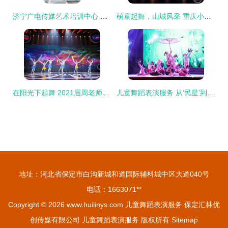
济宁广电传媒艺术培训中心 舞动童年梦想，唱响艺术未来
萌童起舞，山城风采 重庆小舞者闪耀全国少儿舞蹈展演
在阳光下起舞 2021届周老师舞蹈广东少儿六一展演精彩回顾
儿童舞蹈表演服务 从‘民星’到‘巅峰对决’冠军的成长之路
地址：河北省保定市白沟新城和道国际辅料城中区大道040号
电话：1663071**
Copyright © 2026
www.huilinys.com
儿童舞蹈表演服务
保定汇林优
创传媒有限公司
儿童舞蹈表演服务
版权所有
Sitemap