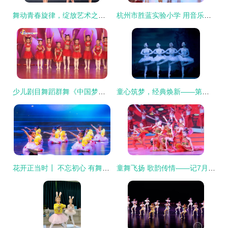
舞动青春旋律，绽放艺术之花——蓓蕾舞蹈与歌唱表演服务全解析
杭州市胜蓝实验小学 用音乐迎接2020年，奏响美育新篇章
少儿剧目舞蹈群舞《中国梦娃》 中国娃娃来啦
童心筑梦，经典焕新——第二届武汉儿童戏剧节启幕
花开正当时┃ 不忘初心 有舞同行 天台县少儿舞蹈成果展演精彩谢幕
童舞飞扬 歌韵传情——记7月28日遵义大剧院暑期少儿艺术展演